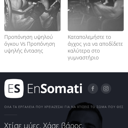
Προπόνηση υψηλού
Καταπολεμήστε το
όγκου Vs Προπόνηση
άγχος για να αποδίδετε
υψηλής έντασης
καλύτερα στο
γυμναστήριο
ΌΛΑ ΤΑ ΕΡΓΑΛΕΊΑ ΠΟΥ ΧΡΕΙΆΖΕΣΑΙ ΓΙΑ ΝΑ ΧΤΊΣΕΙΣ ΤΟ ΣΏΜΑ ΠΟΥ ΘΕΣ
Χτίσε μύες. Χάσε βάρος.