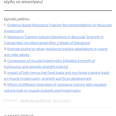
κέρδη να αποκτήσεις!
Σχετικές μελέτες:
1.
Evidence-Based Resistance Training Recommendations for Muscular
Hypertrophy
2.
Resistance Training-Induced Elevations in Muscular Strength in
Trained Men Are Maintained After 2 Weeks of Detraining
3.
Exercise dosing to retain resistance training adaptations in young
and older adults.
4.
Comparison of muscle hypertrophy following 6-month of
continuous and periodic strength training
5.
Impact of high versus low fixed loads and non-linear training loads
on muscle hypertrophy, strength and force development
6.
Effects of different intensities of resistance training with equated
volume load on muscle strength and hypertrophy
ΕΤΙΚΕΤΕΣ:
ΓΙΑ ΜΥΙΚΉ ΑΝΆΠΤΥΞΗ
,
ΓΙΑ ΤΟ ΣΠΊΤΙ