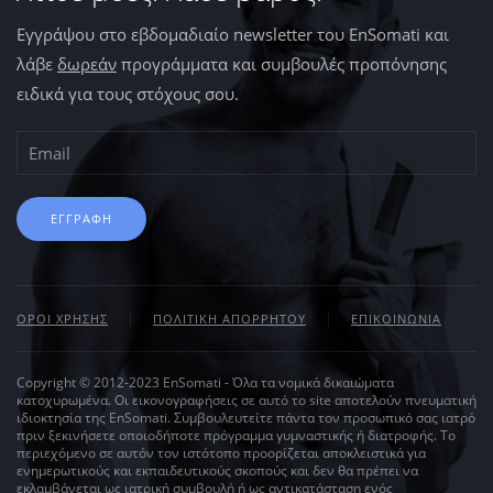
Εγγράψου στο εβδομαδιαίο newsletter του EnSomati και
λάβε
δωρεάν
προγράμματα και συμβουλές προπόνησης
ειδικά για τους στόχους σου.
ΕΓΓΡΑΦΗ
ΟΡΟΙ ΧΡΗΣΗΣ
ΠΟΛΙΤΙΚΗ ΑΠΟΡΡΗΤΟΥ
ΕΠΙΚΟΙΝΩΝΙΑ
Copyright © 2012-2023 EnSomati - Όλα τα νομικά δικαιώματα
κατοχυρωμένα. Οι εικονογραφήσεις σε αυτό το site αποτελούν πνευματική
ιδιοκτησία της EnSomati. Συμβουλευτείτε πάντα τον προσωπικό σας ιατρό
πριν ξεκινήσετε οποιοδήποτε πρόγραμμα γυμναστικής ή διατροφής. Το
περιεχόμενο σε αυτόν τον ιστότοπο προορίζεται αποκλειστικά για
ενημερωτικούς και εκπαιδευτικούς σκοπούς και δεν θα πρέπει να
εκλαμβάνεται ως ιατρική συμβουλή ή ως αντικατάσταση ενός