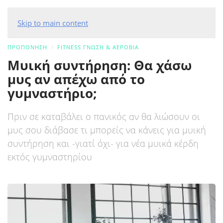
Skip to main content
ΠΡΟΠΟΝΗΣΗ
FITNESS ΓΝΏΣΗ & ΑΕΡΌΒΙΑ
Μυική συντήρηση: Θα χάσω
μυς αν απέχω από το
γυμναστήριο;
Πριν σε καταβάλει ο πανικός αν θα λιώσουν οι
μυς σου διάβασε τι μπορείς να κάνεις για μυική
συντήρηση και -γιατί όχι- για νέα μυικά κέρδη
εκτός γυμναστηρίου