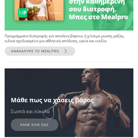
Προγράμματα διατροφής για απώλεια βάρους ή χτίσιμο μυικής μάζας,
ειδικά σχεδιασμένα για αθλητική απόδοση, υγεία και ευεξία.
ΑΝΑΚΑΛΥΨΕ ΤΟ MEALPRO
Μάθε πως να χάσεις βάρος
Σωστά και εύκολα
ΚΑΝΕ ΚΛΙΚ ΕΔΩ