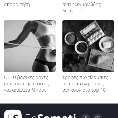
απαραίτητη
αντιφλεγμονώδης
διατροφή
Οι 10 βασικές αρχές
Tροφές πιο πλούσιες
μιας σωστής δίαιτας
σε πρωτεΐνη. Ποιες
για απώλεια λίπους
ανήκουν στο top 10