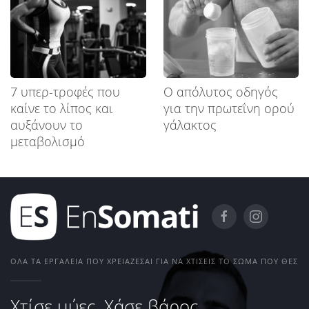
7 υπερ-τροφές που
Ο απόλυτος οδηγός
καίνε το λίπος και
για την πρωτεΐνη ορού
αυξάνουν το
γάλακτος
μεταβολισμό
ΌΛΑ ΤΑ ΕΡΓΑΛΕΊΑ ΠΟΥ ΧΡΕΙΆΖΕΣΑΙ ΓΙΑ ΝΑ ΧΤΊΣΕΙΣ ΤΟ ΣΏΜΑ ΠΟΥ ΘΕΣ
Χτίσε μύες. Χάσε βάρος.