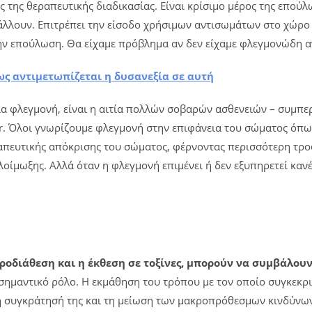
ος της θεραπευτικής διαδικασίας. Είναι κρίσιμο μέρος της επο
λουν. Επιτρέπει την είσοδο χρήσιμων αντισωμάτων στο χώρο κ
ην επούλωση. Θα είχαμε πρόβλημα αν δεν είχαμε φλεγμονώδη 
πως αντιμετωπίζεται η δυσανεξία σε αυτή
όνια φλεγμονή, είναι η αιτία πολλών σοβαρών ασθενειών – συ
r. Όλοι γνωρίζουμε φλεγμονή στην επιφάνεια του σώματος όπως
ραπευτικής απόκρισης του σώματος, φέρνοντας περισσότερη τρ
οίμωξης. Αλλά όταν η φλεγμονή επιμένει ή δεν εξυπηρετεί καν
προδιάθεση και η έκθεση σε τοξίνες, μπορούν να συμβάλουν
 σημαντικό ρόλο. Η εκμάθηση του τρόπου με τον οποίο συγκεκ
 τη συγκράτησή της και τη μείωση των μακροπρόθεσμων κινδύνω