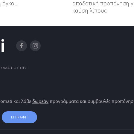
 όγκου
αποδοτική προπόνηση γ
καύση λίπους
Ο ΣΏΜΑ ΠΟΥ ΘΕΣ
Somati και λάβε
δωρεάν
προγράμματα και συμβουλές προπόνησης
ΕΓΓΡΑΦΗ