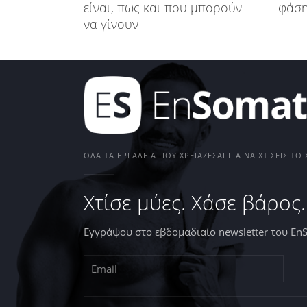
είναι, πως και που μπορούν
φάση
να γίνουν
ΌΛΑ ΤΑ ΕΡΓΑΛΕΊΑ ΠΟΥ ΧΡΕΙΆΖΕΣΑΙ ΓΙΑ ΝΑ ΧΤΊΣΕΙΣ Τ
Χτίσε μύες. Χάσε βάρος.
Εγγράψου στο εβδομαδιαίο newsletter του En