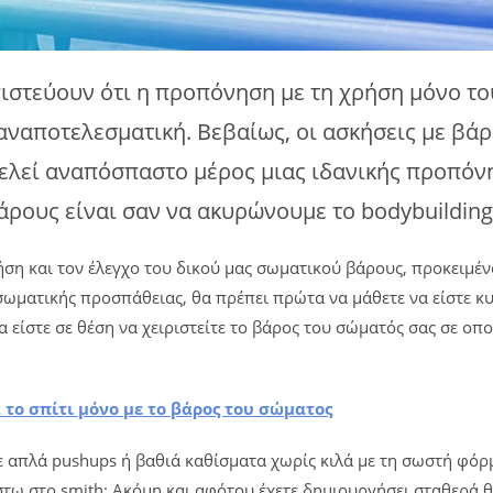
πιστεύουν ότι η προπόνηση με τη χρήση μόνο το
 αναποτελεσματική. Βεβαίως, οι ασκήσεις με βά
τελεί αναπόσπαστο μέρος μιας ιδανικής προπόν
ους είναι σαν να ακυρώνουμε το bodybuilding α
ση και τον έλεγχο του δικού μας σωματικού βάρους, προκειμένου
ωματικής προσπάθειας, θα πρέπει πρώτα να μάθετε να είστε κυ
 είστε σε θέση να χειριστείτε το βάρος του σώματός σας σε οπ
το σπίτι μόνο με το βάρος του σώματος
τε απλά pushups ή βαθιά καθίσματα χωρίς κιλά με τη σωστή φόρ
έστω στο smith; Ακόμη και αφότου έχετε δημιουργήσει σταθερά 