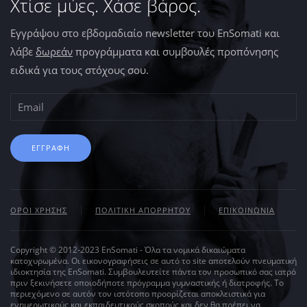
Χτίσε μύες. Χάσε βάρος.
Εγγράψου στο εβδομαδιαίο newsletter του EnSomati και
λάβε
δωρεάν
προγράμματα και συμβουλές προπόνησης
ειδικά για τους στόχους σου.
ΕΓΓΡΑΦΗ
ΟΡΟΙ ΧΡΗΣΗΣ
ΠΟΛΙΤΙΚΗ ΑΠΟΡΡΗΤΟΥ
ΕΠΙΚΟΙΝΩΝΙΑ
Copyright © 2012-2023 EnSomati - Όλα τα νομικά δικαιώματα
κατοχυρωμένα. Οι εικονογραφήσεις σε αυτό το site αποτελούν πνευματική
ιδιοκτησία της EnSomati. Συμβουλευτείτε πάντα τον προσωπικό σας ιατρό
πριν ξεκινήσετε οποιοδήποτε πρόγραμμα γυμναστικής ή διατροφής. Το
περιεχόμενο σε αυτόν τον ιστότοπο προορίζεται αποκλειστικά για
ενημερωτικούς και εκπαιδευτικούς σκοπούς και δεν θα πρέπει να