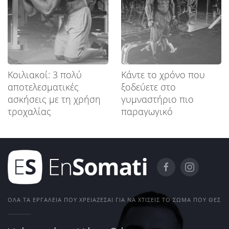
Κοιλιακοί: 3 πολύ
Κάντε το χρόνο που
αποτελεσματικές
ξοδεύετε στο
ασκήσεις με τη χρήση
γυμναστήριο πιο
τροχαλίας
παραγωγικό
ΌΛΑ ΤΑ ΕΡΓΑΛΕΊΑ ΠΟΥ ΧΡΕΙΆΖΕΣΑΙ ΓΙΑ ΝΑ ΧΤΊΣΕΙΣ ΤΟ ΣΏΜΑ ΠΟΥ ΘΕΣ