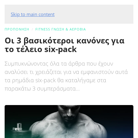
Skip to main content
ΠΡΟΠΟΝΗΣΗ
FITNESS ΓΝΏΣΗ & ΑΕΡΌΒΙΑ
Οι 3 βασικότεροι κανόνες για
το τέλειο six-pack
Συμπυκνώνοντας όλα τα άρθρα που έχουν
αναλύσει τι χρειάζεται για να εμφανιστούν αυτά
τα ρημάδια six-pack θα καταλήγαμε στα
παρακάτω 3 συμπεράσματα…