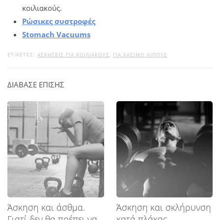
κοιλιακούς.
Ρώσικες συστροφές
Stomach Vacuums
ΕΤΙΚΕΤΕΣ:
ΑΣΚΉΣΕΙΣ ΓΙΑ ΚΟΙΛΙΑΚΟΎΣ
,
ΓΙΑ ΧΆΣΙΜΟ ΛΊΠΟΥΣ
ΔΙΑΒΑΣΕ ΕΠΙΣΗΣ
Άσκηση και άσθμα.
Άσκηση και σκλήρυνση
Γιατί δεν θα πρέπει να
κατά πλάκας