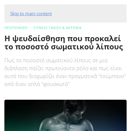
Skip to main content
ΠΡΟΠΟΝΗΣΗ
FITNESS ΓΝΏΣΗ & ΑΕΡΌΒΙΑ
Η ψευδαίσθηση που προκαλεί
το ποσοστό σωματικού λίπους
Πως το ποσοστό σωματικού λίπους σε μια
διάπλαση παίζει πρωτεύοντα ρόλο και πως είναι
αυτό που διαχωρίζει έναν πραγματικά “τούμπανο”
από έναν απλά “φουσκωτό”