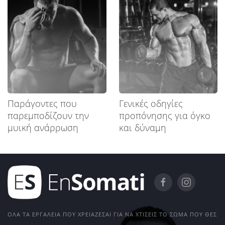
Παράγοντες που
Γενικές οδηγίες
παρεμποδίζουν την
προπόνησης για όγκο
μυική ανάρρωση
και δύναμη
ΌΛΑ ΤΑ ΕΡΓΑΛΕΊΑ ΠΟΥ ΧΡΕΙΆΖΕΣΑΙ ΓΙΑ ΝΑ ΧΤΊΣΕΙΣ ΤΟ ΣΏΜΑ ΠΟΥ ΘΕΣ