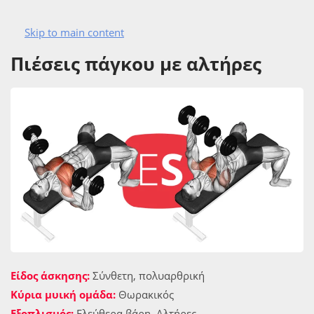
Skip to main content
ΑΣΚΗΣΙΟΛΟΓΙΟ
ΣΤΗΘΟΣ
ΑΣΚΉΣΕΙΣ ΚΆΤΩ ΘΩΡΑΚΙΚΏΝ
Πιέσεις πάγκου με αλτήρες
Είδος άσκησης:
Σύνθετη, πολυαρθρική
Κύρια μυική ομάδα:
Θωρακικός
Εξοπλισμός:
Ελεύθερα βάρη, Αλτήρες