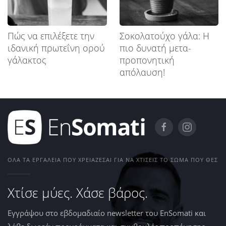
Πώς να επιλέξετε την
Σοκολατούχο γάλα: Η
ιδανική πρωτεΐνη ορού
πιο δυνατή μετα-
γάλακτος
προπονητική
απόλαυση!
ΌΛΑ ΤΑ ΕΡΓΑΛΕΊΑ ΠΟΥ ΧΡΕΙΆΖΕΣΑΙ ΓΙΑ ΝΑ ΧΤΊΣΕΙΣ ΤΟ ΣΏΜΑ ΠΟΥ ΘΕΣ
Χτίσε μύες. Χάσε βάρος.
Εγγράψου στο εβδομαδιαίο newsletter του EnSomati και