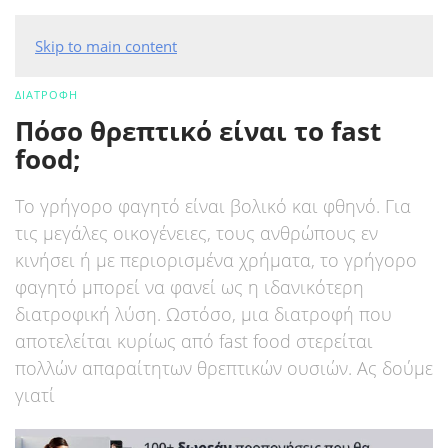
Skip to main content
ΔΙΑΤΡΟΦΗ
Πόσο θρεπτικό είναι το fast
food;
Το γρήγορο φαγητό είναι βολικό και φθηνό. Για
τις μεγάλες οικογένειες, τους ανθρώπους εν
κινήσει ή με περιορισμένα χρήματα, το γρήγορο
φαγητό μπορεί να φανεί ως η ιδανικότερη
διατροφική λύση. Ωστόσο, μια διατροφή που
αποτελείται κυρίως από fast food στερείται
πολλών απαραίτητων θρεπτικών ουσιών. Ας δούμε
γιατί