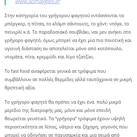
www.somaygies.gr
Στην κατηγορία του γρήγορου φαγητού εντάσσονται τα
μπέργκερ, η πίτσα, το κλάμπ σάντουιτς, το χόντ- ντόγκ, το
πεϊνιρλί κ.ά. Το παραδοσιακό σουβλάκι, ναι μεν ανήκει στο
γρήγορο φαγητό, όμως μπορεί να έχει μια πιο ποιοτική και
υγιεινή διάσταση αν αποτελείται μόνο από κοτόπουλο,
ντομάτα, πίτα, κρεμμύδι και λίγο τζατζίκι.
Το fast food αναφέρεται γενικά σε τρόφιμα που
συμβάλλουν σε πολλές θερμίδες αλλά ταυτόχρονα σε μικρή
θρεπτική αξία.
Το γρήγορο φαγητό θα πρέπει να έχει ένα πολύ μικρό
μερίδιο της διατροφής μας, μόνο και μόνο επειδή
θεωρείται γευστικό. Τα “γρήγορα” τρόφιμα έχουν υψηλή
περιεκτικότητα σε λίπος, νάτριο και ζάχαρη, γεγονός που
μπορεί να οδηγήσει σε παχυσαρκία και μια σειρά από