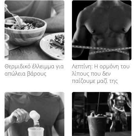
Θερμιδικό έλλειμμα για
Λεπτίνη: Η ορμόνη του
απώλεια βάρους
λίπους που δεν
παίζουμε μαζί της