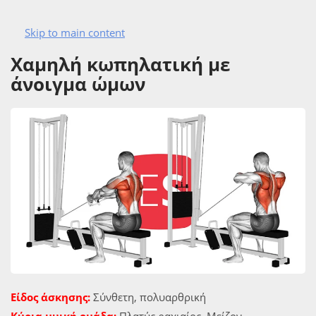
Skip to main content
ΑΣΚΗΣΙΟΛΟΓΙΟ
ΠΛΑΤΗ
ΑΣΚΉΣΕΙΣ ΠΛΆΤΗΣ
Χαμηλή κωπηλατική με
άνοιγμα ώμων
Είδος άσκησης:
Σύνθετη, πολυαρθρική