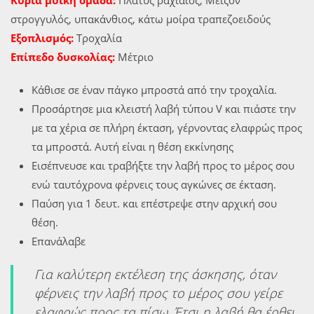
Κύρια μυική ομάδα:
Πλατύς ραχιαίος, Μείζον
στρογγυλός, υπακάνθιος, κάτω μοίρα τραπεζοειδούς
Εξοπλισμός:
Τροχαλία
Επίπεδο δυσκολίας:
Μέτριο
Κάθισε σε έναν πάγκο μπροστά από την τροχαλία.
Προσάρτησε μια κλειστή λαβή τύπου V και πιάστε την
με τα χέρια σε πλήρη έκταση, γέρνοντας ελαφρώς προς
τα μπροστά. Αυτή είναι η θέση εκκίνησης
Εισέπνευσε και τραβήξτε την λαβή προς το μέρος σου
ενώ ταυτόχρονα φέρνεις τους αγκώνες σε έκταση.
Παύση για 1 δευτ. και επέστρεψε στην αρχική σου
θέση.
Επανάλαβε
Για καλύτερη εκτέλεση της άσκησης, όταν
φέρνεις την λαβή προς το μέρος σου γείρε
ελαφρώς προς τα πίσω. Έτσι η λαβή θα έρθει