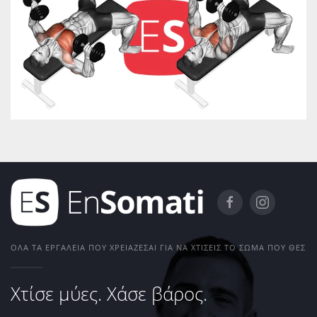
ΌΛΑ ΤΑ ΕΡΓΑΛΕΊΑ ΠΟΥ ΧΡΕΙΆΖΕΣΑΙ ΓΙΑ ΝΑ ΧΤΊΣΕΙΣ ΤΟ ΣΏΜΑ ΠΟΥ ΘΕΣ
Χτίσε μύες. Χάσε βάρος.