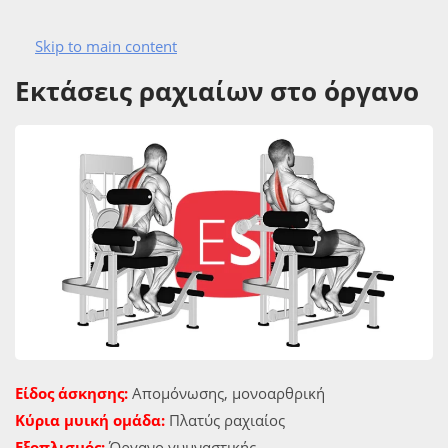
Skip to main content
ΑΣΚΗΣΙΟΛΟΓΙΟ
ΠΛΑΤΗ
ΑΣΚΉΣΕΙΣ ΡΑΧΙΑΊΩΝ
Εκτάσεις ραχιαίων στο όργανο
Είδος άσκησης:
Απομόνωσης, μονοαρθρική
Κύρια μυική ομάδα:
Πλατύς ραχιαίος
Εξοπλισμός:
Όργανο γυμναστικής