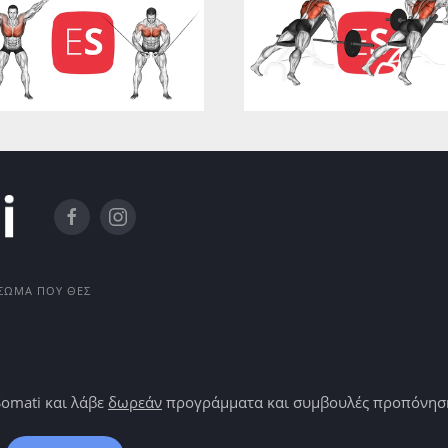
Ο ΣΏΜΑ ΠΟΥ ΘΕΣ
Somati και λάβε
δωρεάν
προγράμματα και συμβουλές προπόνησης