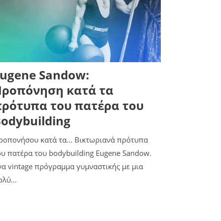
ugene Sandow:
Προπόνηση κατά τα
ρότυπα του πατέρα του
odybuilding
ροπονήσου κατά τα... Βικτωριανά πρότυπα
ου πατέρα του bodybuilding Eugene Sandow.
να vintage πρόγραμμα γυμναστικής με μια
λύ...