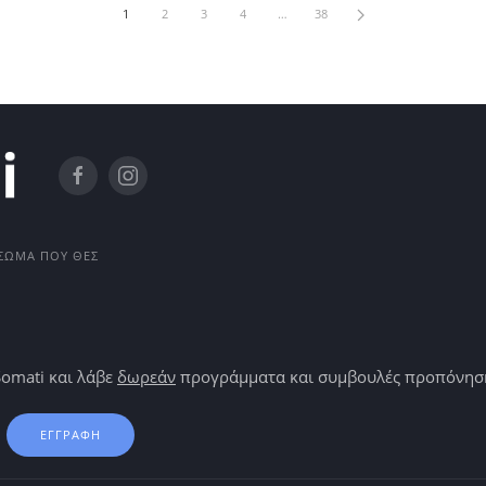
1
2
3
4
…
38
Ο ΣΏΜΑ ΠΟΥ ΘΕΣ
Somati και λάβε
δωρεάν
προγράμματα και συμβουλές προπόνησης
ΕΓΓΡΑΦΗ