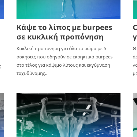
Κάψε το λίπος με burpees
Ο
σε κυκλική προπόνηση
γ
Κυκλική προπόνηση για όλο το σώμα με 5
Θ
ασκήσεις που οδηγούν σε εκρηκτικά burpees
ά
στο τέλος για κάψιμο λίπους και εκγύμναση
ν
ς
ταχυδύναμης...
μά