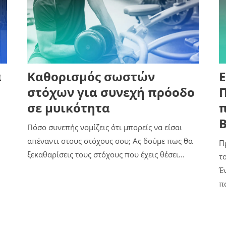
ά
Καθορισμός σωστών
E
στόχων για συνεχή πρόοδο
σε μυικότητα
π
B
Πόσο συνεπής νομίζεις ότι μπορείς να είσαι
απέναντι στους στόχους σου; Ας δούμε πως θα
Π
ξεκαθαρίσεις τους στόχους που έχεις θέσει...
τ
Έ
πο