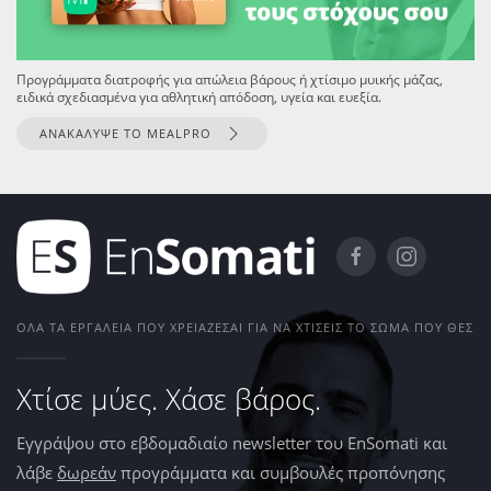
Προγράμματα διατροφής για απώλεια βάρους ή χτίσιμο μυικής μάζας,
ειδικά σχεδιασμένα για αθλητική απόδοση, υγεία και ευεξία.
ΑΝΑΚΑΛΥΨΕ ΤΟ MEALPRO
ΌΛΑ ΤΑ ΕΡΓΑΛΕΊΑ ΠΟΥ ΧΡΕΙΆΖΕΣΑΙ ΓΙΑ ΝΑ ΧΤΊΣΕΙΣ ΤΟ ΣΏΜΑ ΠΟΥ ΘΕΣ
Χτίσε μύες. Χάσε βάρος.
Εγγράψου στο εβδομαδιαίο newsletter του EnSomati και
λάβε
δωρεάν
προγράμματα και συμβουλές προπόνησης