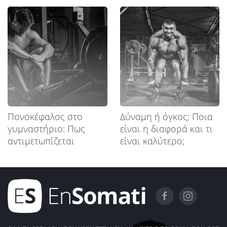
Πονοκέφαλος στο
Δύναμη ή όγκος; Ποια
γυμναστήριο: Πως
είναι η διαφορά και τι
αντιμετωπίζεται
είναι καλύτερο;