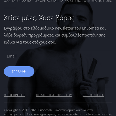
ΌΛΑ ΤΑ ΕΡΓΑΛΕΊΑ ΠΟΥ ΧΡΕΙΆΖΕΣΑΙ ΓΙΑ ΝΑ ΧΤΊΣΕΙΣ ΤΟ ΣΏΜΑ ΠΟΥ ΘΕΣ
Χτίσε μύες. Χάσε βάρος.
Εγγράψου στο εβδομαδιαίο newsletter του EnSomati και
λάβε
δωρεάν
προγράμματα και συμβουλές προπόνησης
ειδικά για τους στόχους σου.
ΕΓΓΡΑΦΗ
ΟΡΟΙ ΧΡΗΣΗΣ
ΠΟΛΙΤΙΚΗ ΑΠΟΡΡΗΤΟΥ
ΕΠΙΚΟΙΝΩΝΙΑ
Copyright © 2012-2023 EnSomati - Όλα τα νομικά δικαιώματα
κατοχυρωμένα. Οι εικονογραφήσεις σε αυτό το site αποτελούν πνευματική