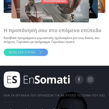
Η προπόνησή σου στο επόμενο επίπεδο
Κατέβασε προγράμματα γυμναστικής σχεδιασμένα για τους δικούς σου
στόχους. Γυμνάσου με πρόγραμμα. Γυμνάσου σωστά.
ΜΠΕΣ ΣΤΟ FITPRO
ΌΛΑ ΤΑ ΕΡΓΑΛΕΊΑ ΠΟΥ ΧΡΕΙΆΖΕΣΑΙ ΓΙΑ ΝΑ ΧΤΊΣΕΙΣ ΤΟ ΣΏΜΑ ΠΟΥ ΘΕΣ