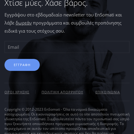
Χτίσε μύες. Χάσε βάρος.
Εγγράψου στο εβδομαδιαίο newsletter του EnSomati και
λάβε
δωρεάν
προγράμματα και συμβουλές προπόνησης
ειδικά για τους στόχους σου.
ΕΓΓΡΑΦΗ
ΟΡΟΙ ΧΡΗΣΗΣ
ΠΟΛΙΤΙΚΗ ΑΠΟΡΡΗΤΟΥ
ΕΠΙΚΟΙΝΩΝΙΑ
Copyright © 2012-2023 EnSomati - Όλα τα νομικά δικαιώματα
κατοχυρωμένα. Οι εικονογραφήσεις σε αυτό το site αποτελούν πνευματική
ιδιοκτησία της EnSomati. Συμβουλευτείτε πάντα τον προσωπικό σας ιατρό
πριν ξεκινήσετε οποιοδήποτε πρόγραμμα γυμναστικής ή διατροφής. Το
περιεχόμενο σε αυτόν τον ιστότοπο προορίζεται αποκλειστικά για
ενημερωτικούς και εκπαιδευτικούς σκοπούς και δεν θα πρέπει να